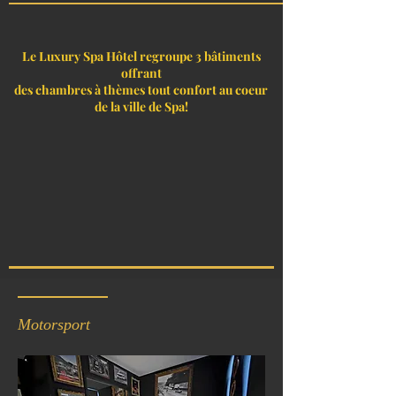
Le Luxury Spa Hôtel regroupe 3 bâtiments
offrant
des chambres à thèmes tout confort au coeur
de la ville de Spa!
Motorsport