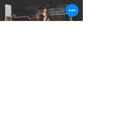
Rue de la Géronstère
119 - 4900
Spa
087/77.03.72