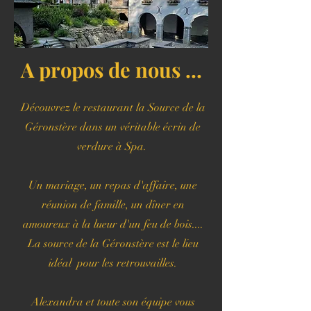
A propos de nous ...
Découvrez le restaurant la Source de la
Géronstère dans un véritable écrin de
verdure à Spa.
Un mariage, un repas d'affaire, une
réunion de famille, un dîner en
amoureux à la lueur d'un feu de bois....
La source de la Géronstère est le lieu
idéal pour les retrouvailles.
Alexandra et toute son équipe vous