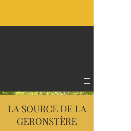
LA SOURCE DE LA
GERONST
È
RE