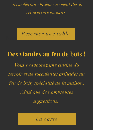
accueilleront chaleureusement dès la
réouverture en mars.
Réserver une table
Nom du projet
Des viandes au feu de bois !
Vous y savourez une cuisine du
terroir et de succulentes grillades au
feu de bois, spécialité de la maison.
Ainsi que de nombreuses
suggestions.
La carte