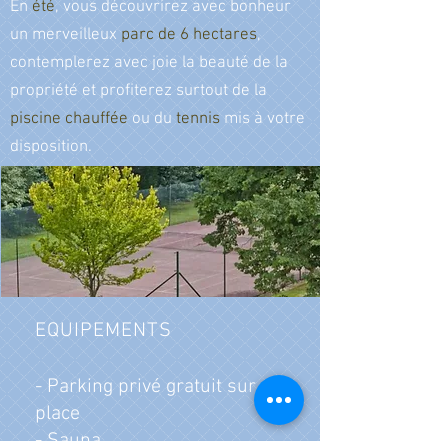
En
été
, vous découvrirez avec bonheur
un merveilleux
parc de 6 hectares
,
contemplerez avec joie la beauté de la
propriété et profiterez surtout de la
piscine chauffée
ou du
tennis
mis à votre
disposition.
EQUIPEMENTS
- Parking privé gratuit sur
place
- Sauna