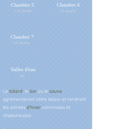
Chambre 5
Chambre 6
1 lit double
1 lit double
Chambre 7
1 lit double
Salles d'eau
4x
Le
billard
, le
bar
ou le
sauna
agrémenteront votre séjour et rendront
les soirées
d'hiver
conviviales et
chaleureuses.