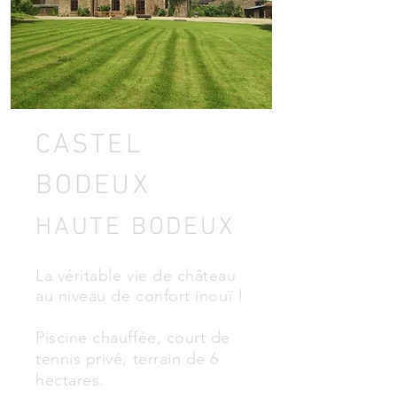
CASTEL
BODEUX
HAUTE BODEUX
La véritable vie de château
au niveau de
confort
inouï !
Piscine chauffée, court de
tennis privé, terrain de 6
hectares.