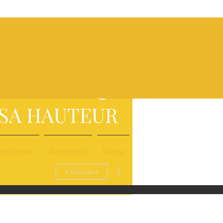
UN LIEU
'EXCEPTION,
A
NE CUISINE
STRONOMIQUE
 SA HAUTEUR
Tourisme
À propos
More
Plus d'actions
S'abonner