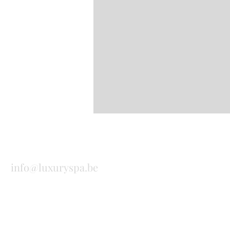
info@luxuryspa.be
+32 475 303 690